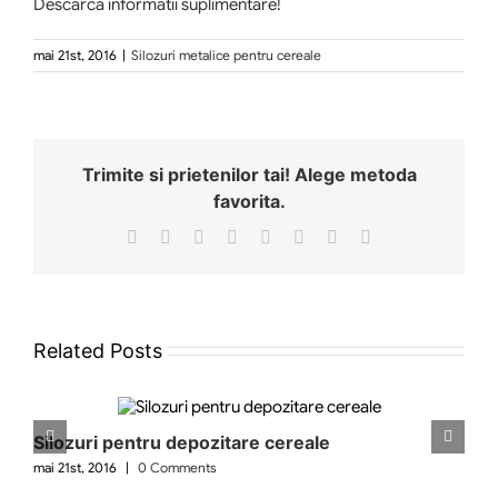
Descarca informatii suplimentare!
mai 21st, 2016
|
Silozuri metalice pentru cereale
Trimite si prietenilor tai! Alege metoda
favorita.
Facebook
X
Reddit
LinkedIn
Tumblr
Pinterest
Vk
Email
Related Posts
Silozuri pentru depozitare cereale
Si
mai 21st, 2016
|
0 Comments
mai