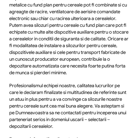
metalice cu fund plan pentru cereale pot fi combinate si cu
agreagte de racire, ventilatoare de aerisire comandate
electronic sau chiar cu racirea ulterioara a cerealelor.
Putem avea silozuri pentru cereale cu fund plan care pot fi
echipate cu multe alte dispozitive auxiliare pentru o stocare
a cerealelor in conditii de siguranta si de calitate. Oricare ar
fi modalitatea de instalare a silozurilor pentru cereale,
dispozitivele auxiliare si cele pentru transport fabricate de
un cunoscut producator european, contribuie la o
depozitare automatizata care necesita foarte putina forta
de munca si pierderi minime.
Profesionalismul echipei noastre, calitatea lucrurilor pe
care le declaram finalizate si multitudinea de referinte sunt
un atuu in plus pentru a va convinge ca silozurile noastre
pentru cereale sunt cea mai buna alegere. Va asteptam si
pe Dumneavoastra sa ne contactati pentru inceperea unui
parteneriat serios in domeniul uscarii – selectarii –
depozitarii cerealelor.