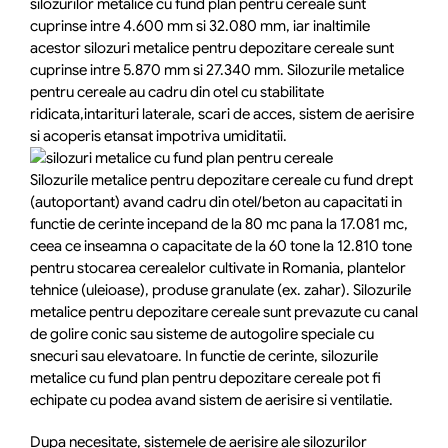
silozurilor metalice cu fund plan pentru cereale sunt
cuprinse intre 4.600 mm si 32.080 mm, iar inaltimile
acestor silozuri metalice pentru depozitare cereale sunt
cuprinse intre 5.870 mm si 27.340 mm. Silozurile metalice
pentru cereale au cadru din otel cu stabilitate
ridicata,intarituri laterale, scari de acces, sistem de aerisire
si acoperis etansat impotriva umiditatii.
Silozurile metalice pentru depozitare cereale cu fund drept
(autoportant) avand cadru din otel/beton au capacitati in
functie de cerinte incepand de la 80 mc pana la 17.081 mc,
ceea ce inseamna o capacitate de la 60 tone la 12.810 tone
pentru stocarea cerealelor cultivate in Romania, plantelor
tehnice (uleioase), produse granulate (ex. zahar). Silozurile
metalice pentru depozitare cereale sunt prevazute cu canal
de golire conic sau sisteme de autogolire speciale cu
snecuri sau elevatoare. In functie de cerinte, silozurile
metalice cu fund plan pentru depozitare cereale pot fi
echipate cu podea avand sistem de aerisire si ventilatie.
Dupa necesitate, sistemele de aerisire ale silozurilor