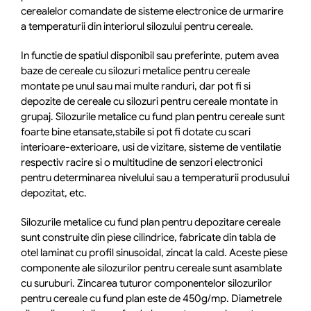
cerealelor comandate de sisteme electronice de urmarire
a temperaturii din interiorul silozului pentru cereale.
In functie de spatiul disponibil sau preferinte, putem avea
baze de cereale cu silozuri metalice pentru cereale
montate pe unul sau mai multe randuri, dar pot fi si
depozite de cereale cu silozuri pentru cereale montate in
grupaj. Silozurile metalice cu fund plan pentru cereale sunt
foarte bine etansate,stabile si pot fi dotate cu scari
interioare-exterioare, usi de vizitare, sisteme de ventilatie
respectiv racire si o multitudine de senzori electronici
pentru determinarea nivelului sau a temperaturii produsului
depozitat, etc.
Silozurile metalice cu fund plan pentru depozitare cereale
sunt construite din piese cilindrice, fabricate din tabla de
otel laminat cu profil sinusoidal, zincat la cald. Aceste piese
componente ale silozurilor pentru cereale sunt asamblate
cu suruburi. Zincarea tuturor componentelor silozurilor
pentru cereale cu fund plan este de 450g/mp. Diametrele