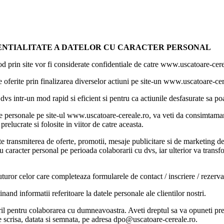
IDENTIALITATE A DATELOR CU CARACTER PERSONAL
od prin site vor fi considerate confidentiale de catre www.uscatoare-cereal
e oferite prin finalizarea diverselor actiuni pe site-un www.uscatoare-
dvs intr-un mod rapid si eficient si pentru ca actiunile desfasurate sa poa
date personale pe site-ul www.uscatoare-cereale.ro, va veti da consimtam
elucrate si folosite in viitor de catre aceasta.
smiterea de oferte, promotii, mesaje publicitare si de marketing de pe s
aracter personal pe perioada colaborarii cu dvs, iar ulterior va transfo
or celor care completeaza formularele de contact / inscriere / rezervare
d informatii referitoare la datele personale ale clientilor nostri.
stril pentru colaborarea cu dumneavoastra. Aveti dreptul sa va opuneti prel
re scrisa, datata si semnata, pe adresa dpo@uscatoare-cereale.ro.