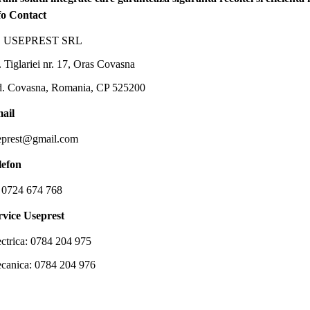
fo Contact
 USEPREST SRL
. Tiglariei nr. 17, Oras Covasna
d. Covasna, Romania, CP 525200
ail
eprest@gmail.com
lefon
 0724 674 768
rvice Useprest
ectrica: 0784 204 975
canica: 0784 204 976