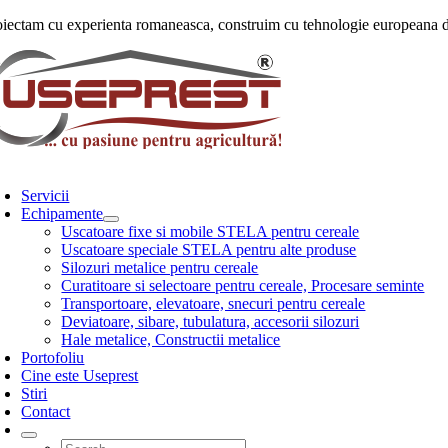
Skip
oiectam cu experienta romaneasca, construim cu tehnologie europeana de
to
content
oggle
avigation
Servicii
Echipamente
Uscatoare fixe si mobile STELA pentru cereale
Uscatoare speciale STELA pentru alte produse
Silozuri metalice pentru cereale
Curatitoare si selectoare pentru cereale, Procesare seminte
Transportoare, elevatoare, snecuri pentru cereale
Deviatoare, sibare, tubulatura, accesorii silozuri
Hale metalice, Constructii metalice
Portofoliu
Cine este Useprest
Stiri
Contact
Search