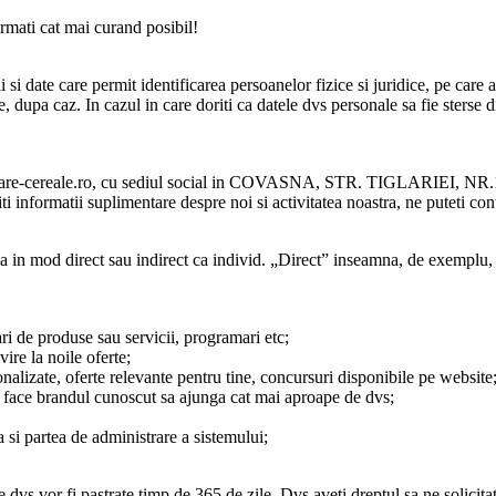
rmati cat mai curand posibil!
 si date care permit identificarea persoanelor fizice si juridice, pe car
re, dupa caz. In cazul in care doriti ca datele dvs personale sa fie sters
are-cereale.ro, cu sediul social in COVASNA, STR. TIGLARIEI, NR.17,
informatii suplimentare despre noi si activitatea noastra, ne puteti con
ica in mod direct sau indirect ca individ. „Direct” inseamna, de exemplu
ri de produse sau servicii, programari etc;
ire la noile oferte;
onalizate, oferte relevante pentru tine, concursuri disponibile pe website
e face brandul cunoscut sa ajunga cat mai aproape de dvs;
 si partea de administrare a sistemului;
e dvs vor fi pastrate timp de 365 de zile. Dvs aveti dreptul sa ne solicita