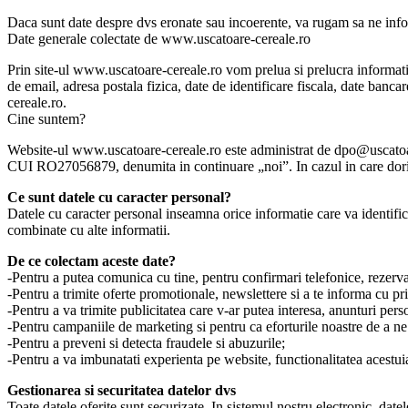
Daca sunt date despre dvs eronate sau incoerente, va rugam sa ne info
Date generale colectate de www.uscatoare-cereale.ro
Prin site-ul www.uscatoare-cereale.ro vom prelua si prelucra informatii
de email, adresa postala fizica, date de identificare fiscala, date banca
cereale.ro.
Cine suntem?
Website-ul www.uscatoare-cereale.ro este administrat de dpo@uscato
CUI RO27056879, denumita in continuare „noi”. In cazul in care doriti 
Ce sunt datele cu caracter personal?
Datele cu caracter personal inseamna orice informatie care va identif
combinate cu alte informatii.
De ce colectam aceste date?
-Pentru a putea comunica cu tine, pentru confirmari telefonice, rezerva
-Pentru a trimite oferte promotionale, newslettere si a te informa cu priv
-Pentru a va trimite publicitatea care v-ar putea interesa, anunturi pers
-Pentru campaniile de marketing si pentru ca eforturile noastre de a n
-Pentru a preveni si detecta fraudele si abuzurile;
-Pentru a va imbunatati experienta pe website, functionalitatea acestuia
Gestionarea si securitatea datelor dvs
Toate datele oferite sunt securizate. In sistemul nostru electronic, datel