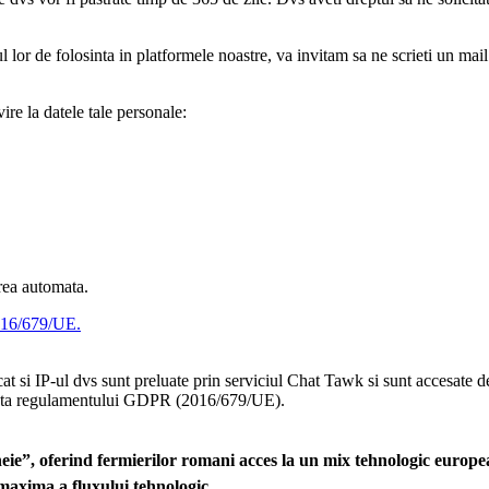
l lor de folosinta in platformele noastre, va invitam sa ne scrieti un mail 
e la datele tale personale:
area automata.
016/679/UE.
cat si IP-ul dvs sunt preluate prin serviciul Chat Tawk si sunt accesate 
cidenta regulamentului GDPR (2016/679/UE).
ie”, oferind fermierilor romani acces la un mix tehnologic european
a maxima a fluxului tehnologic.