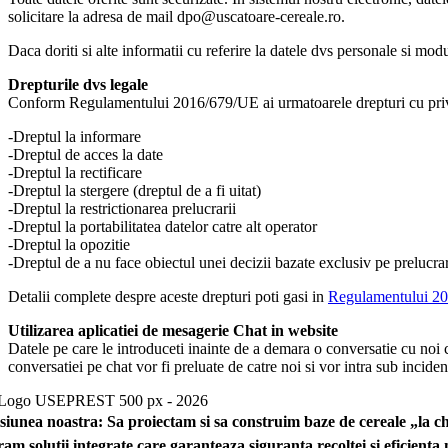
solicitare la adresa de mail dpo@uscatoare-cereale.ro.
Daca doriti si alte informatii cu referire la datele dvs personale si modu
Drepturile dvs legale
Conform Regulamentului 2016/679/UE ai urmatoarele drepturi cu privir
-Dreptul la informare
-Dreptul de acces la date
-Dreptul la rectificare
-Dreptul la stergere (dreptul de a fi uitat)
-Dreptul la restrictionarea prelucrarii
-Dreptul la portabilitatea datelor catre alt operator
-Dreptul la opozitie
-Dreptul de a nu face obiectul unei decizii bazate exclusiv pe prelucr
Detalii complete despre aceste drepturi poti gasi in
Regulamentului 2
Utilizarea aplicatiei de mesagerie Chat in website
Datele pe care le introduceti inainte de a demara o conversatie cu noi 
conversatiei pe chat vor fi preluate de catre noi si vor intra sub in
siunea noastra: Sa proiectam si sa construim baze de cereale „la che
vram solutii integrate care garanteaza siguranta recoltei si eficient