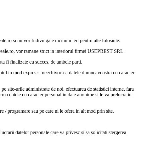
e.ro si nu vor fi divulgate niciunui tert pentru alte folosinte.
cereale.ro, vor ramane strict in interiorul firmei USEPREST SRL.
ta fi finalizate cu succes, de ambele parti.
antul in mod expres si neechivoc ca datele dumneavoastra cu caracter
ite-urile administrate de noi, efectuarea de statistici interne, fara
rma datele cu caracter personal in date anonime si le va prelucra in
 / programare sau pe care ni le ofera in alt mod prin site.
ucrarii datelor personale care va privesc si sa solicitati stergerea