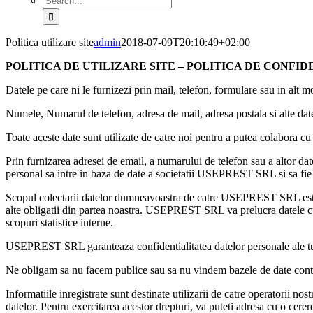
for:
Politica utilizare site
admin
2018-07-09T20:10:49+02:00
POLITICA DE UTILIZARE SITE – POLITICA DE CONF
Datele pe care ni le furnizezi prin mail, telefon, formulare sau in alt m
Numele, Numarul de telefon, adresa de mail, adresa postala si alte dat
Toate aceste date sunt utilizate de catre noi pentru a putea colabora cu 
Prin furnizarea adresei de email, a numarului de telefon sau a altor 
personal sa intre in baza de date a societatii USEPREST SRL si sa fie pr
Scopul colectarii datelor dumneavoastra de catre USEPREST SRL este tran
alte obligatii din partea noastra. USEPREST SRL va prelucra datele cu c
scopuri statistice interne.
USEPREST SRL garanteaza confidentialitatea datelor personale ale tutur
Ne obligam sa nu facem publice sau sa nu vindem bazele de date continan
Informatiile inregistrate sunt destinate utilizarii de catre operatorii no
datelor. Pentru exercitarea acestor drepturi, va puteti adresa cu o cere