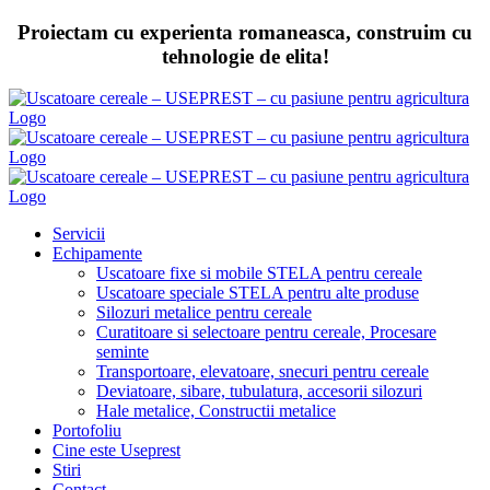
Skip
Proiectam cu experienta romaneasca, construim cu
to
tehnologie de elita!
content
Servicii
Echipamente
Uscatoare fixe si mobile STELA pentru cereale
Uscatoare speciale STELA pentru alte produse
Silozuri metalice pentru cereale
Curatitoare si selectoare pentru cereale, Procesare
seminte
Transportoare, elevatoare, snecuri pentru cereale
Deviatoare, sibare, tubulatura, accesorii silozuri
Hale metalice, Constructii metalice
Portofoliu
Cine este Useprest
Stiri
Contact