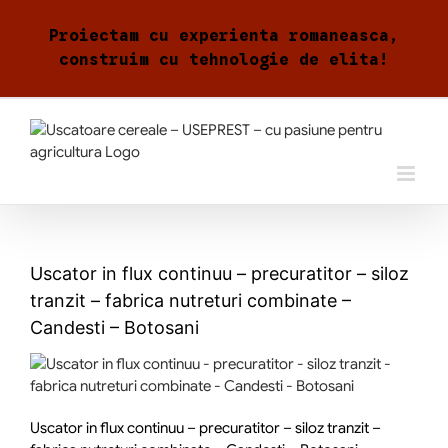
Skip
to
Proiectam cu experienta romaneasca,
content
construim cu tehnologie de elita!
Uscator in flux continuu – precuratitor – siloz
tranzit – fabrica nutreturi combinate –
Candesti – Botosani
Uscator in flux continuu – precuratitor – siloz tranzit –