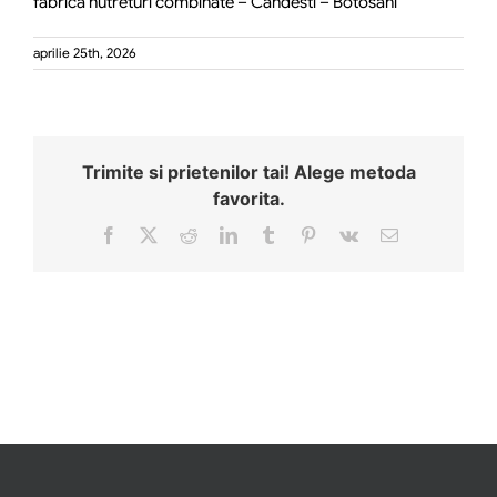
fabrica nutreturi combinate – Candesti – Botosani
aprilie 25th, 2026
Trimite si prietenilor tai! Alege metoda
favorita.
Facebook
X
Reddit
LinkedIn
Tumblr
Pinterest
Vk
Email