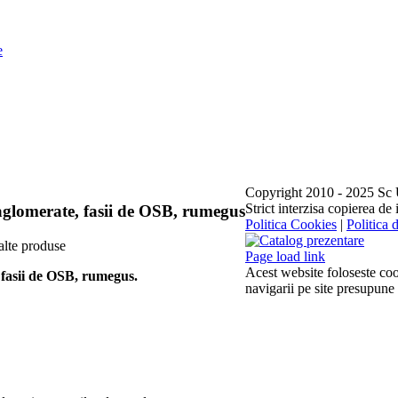
e
Copyright 2010 - 2025 Sc Us
Strict interzisa copierea de
aglomerate, fasii de OSB, rumegus
Politica Cookies
|
Politica 
Facebook
Pinterest
YouTube
Email
Catalog
prezentare
Page load link
Acest website foloseste coo
 fasii de OSB, rumegus.
navigarii pe site presupune
Go
to
Top