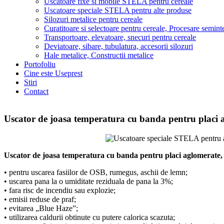
Uscatoare fixe si mobile STELA pentru cereale
Uscatoare speciale STELA pentru alte produse
Silozuri metalice pentru cereale
Curatitoare si selectoare pentru cereale, Procesare semint
Transportoare, elevatoare, snecuri pentru cereale
Deviatoare, sibare, tubulatura, accesorii silozuri
Hale metalice, Constructii metalice
Portofoliu
Cine este Useprest
Stiri
Contact
Uscator de joasa temperatura cu banda pentru placi 
Uscator de joasa temperatura cu banda pentru placi aglomerate,
• pentru uscarea fasiilor de OSB, rumegus, aschii de lemn;
• uscarea pana la o umiditate reziduala de pana la 3%;
• fara risc de incendiu sau explozie;
• emisii reduse de praf;
• evitarea „Blue Haze”;
• utilizarea caldurii obtinute cu putere calorica scazuta;