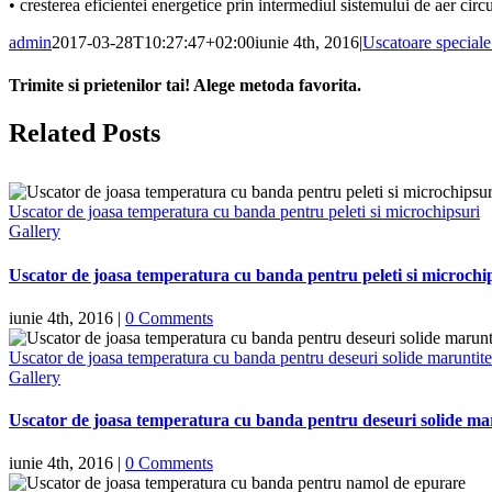
• cresterea eficientei energetice prin intermediul sistemului de aer circ
admin
2017-03-28T10:27:47+02:00
iunie 4th, 2016
|
Uscatoare special
Trimite si prietenilor tai! Alege metoda favorita.
Facebook
X
Reddit
LinkedIn
Tumblr
Pinterest
Vk
Email
Related Posts
Uscator de joasa temperatura cu banda pentru peleti si microchipsuri
Gallery
Uscator de joasa temperatura cu banda pentru peleti si microchi
iunie 4th, 2016
|
0 Comments
Uscator de joasa temperatura cu banda pentru deseuri solide marunt
Gallery
Uscator de joasa temperatura cu banda pentru deseuri solide 
iunie 4th, 2016
|
0 Comments