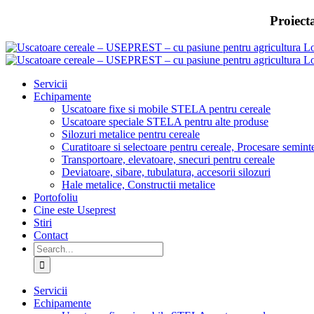
Skip
Proiect
to
content
Servicii
Echipamente
Uscatoare fixe si mobile STELA pentru cereale
Uscatoare speciale STELA pentru alte produse
Silozuri metalice pentru cereale
Curatitoare si selectoare pentru cereale, Procesare semint
Transportoare, elevatoare, snecuri pentru cereale
Deviatoare, sibare, tubulatura, accesorii silozuri
Hale metalice, Constructii metalice
Portofoliu
Cine este Useprest
Stiri
Contact
Search
for:
Servicii
Echipamente