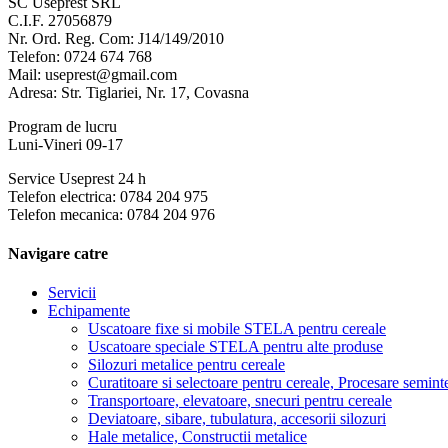
SC Useprest SRL
C.I.F. 27056879
Nr. Ord. Reg. Com: J14/149/2010
Telefon: 0724 674 768
Mail: useprest@gmail.com
Adresa: Str. Tiglariei, Nr. 17, Covasna
Program de lucru
Luni-Vineri 09-17
Service Useprest 24 h
Telefon electrica: 0784 204 975
Telefon mecanica: 0784 204 976
Navigare catre
Servicii
Echipamente
Uscatoare fixe si mobile STELA pentru cereale
Uscatoare speciale STELA pentru alte produse
Silozuri metalice pentru cereale
Curatitoare si selectoare pentru cereale, Procesare semint
Transportoare, elevatoare, snecuri pentru cereale
Deviatoare, sibare, tubulatura, accesorii silozuri
Hale metalice, Constructii metalice