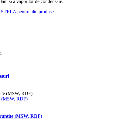
ulant si a vaporilor de condensare.
e STELA pentru alte produse
|
psuri
ite (MSW, RDF)
maruntite (MSW, RDF)