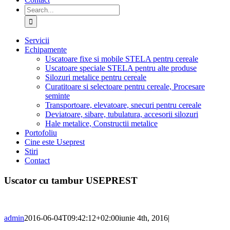
Search
for:
Servicii
Echipamente
Uscatoare fixe si mobile STELA pentru cereale
Uscatoare speciale STELA pentru alte produse
Silozuri metalice pentru cereale
Curatitoare si selectoare pentru cereale, Procesare
seminte
Transportoare, elevatoare, snecuri pentru cereale
Deviatoare, sibare, tubulatura, accesorii silozuri
Hale metalice, Constructii metalice
Portofoliu
Cine este Useprest
Stiri
Contact
Uscator cu tambur USEPREST
admin
2016-06-04T09:42:12+02:00
iunie 4th, 2016
|