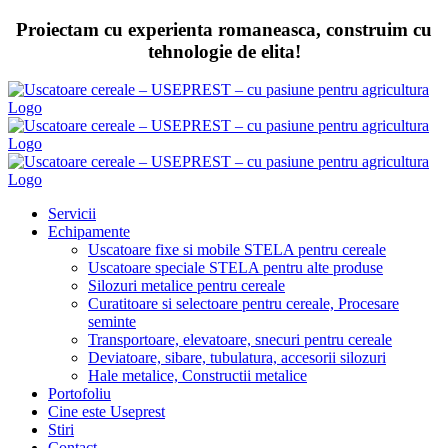
Skip
Proiectam cu experienta romaneasca, construim cu
to
tehnologie de elita!
content
Servicii
Echipamente
Uscatoare fixe si mobile STELA pentru cereale
Uscatoare speciale STELA pentru alte produse
Silozuri metalice pentru cereale
Curatitoare si selectoare pentru cereale, Procesare
seminte
Transportoare, elevatoare, snecuri pentru cereale
Deviatoare, sibare, tubulatura, accesorii silozuri
Hale metalice, Constructii metalice
Portofoliu
Cine este Useprest
Stiri
Contact