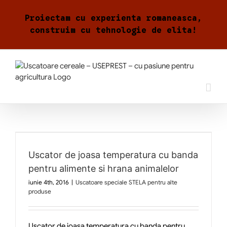
Skip
to
Proiectam cu experienta romaneasca,
content
construim cu tehnologie de elita!
Uscator de joasa temperatura cu banda
pentru alimente si hrana animalelor
iunie 4th, 2016
|
Uscatoare speciale STELA pentru alte
produse
Uscator de joasa temperatura cu banda pentru