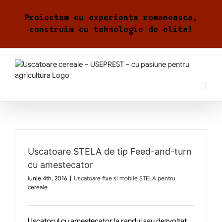
Skip
to
Proiectam cu experienta romaneasca,
content
construim cu tehnologie de elita!
Uscatoare STELA de tip Feed-and-turn
cu amestecator
iunie 4th, 2016
|
Uscatoare fixe si mobile STELA pentru
cereale
Uscatorul cu amestecator la randul sau dezvoltat