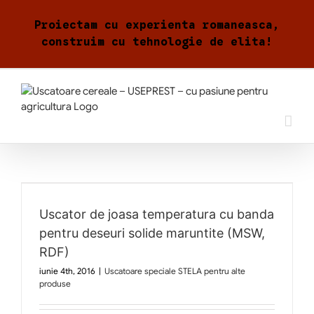
Skip
to
Proiectam cu experienta romaneasca,
content
construim cu tehnologie de elita!
Uscator de joasa temperatura cu banda
pentru deseuri solide maruntite (MSW,
RDF)
iunie 4th, 2016
|
Uscatoare speciale STELA pentru alte
produse