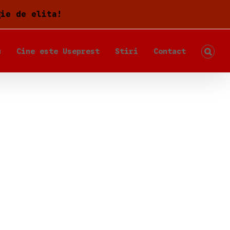
gie de elita!
u
Cine este Useprest
Stiri
Contact