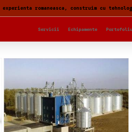
 experienta romaneasca, construim cu tehnolo
Servicii
Echipamente
Portofoli