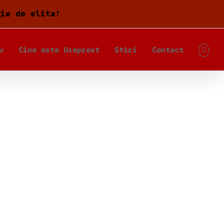
gie de elita!
u
Cine este Useprest
Stiri
Contact