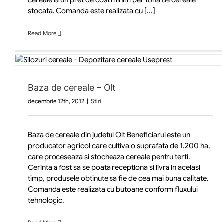
cereale la un pret de cost minim per tona de cereale
stocata. Comanda este realizata cu [...]
Read More
Baza de cereale – Olt
decembrie 12th, 2012
|
Stiri
Baza de cereale din judetul Olt Beneficiarul este un
producator agricol care cultiva o suprafata de 1.200 ha,
care proceseaza si stocheaza cereale pentru terti.
Cerinta a fost sa se poata receptiona si livra in acelasi
timp, produsele obtinute sa fie de cea mai buna calitate.
Comanda este realizata cu butoane conform fluxului
tehnologic.