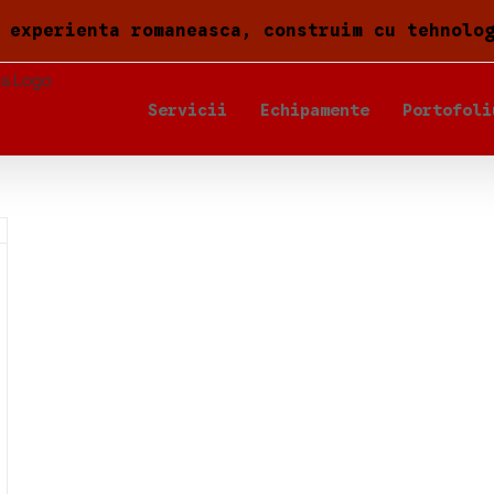
 experienta romaneasca, construim cu tehnolo
Servicii
Echipamente
Portofoli