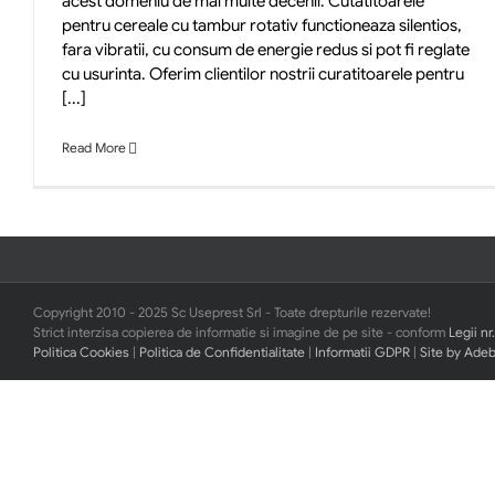
acest domeniu de mai multe decenii. Cutatitoarele
pentru cereale cu tambur rotativ functioneaza silentios,
fara vibratii, cu consum de energie redus si pot fi reglate
cu usurinta. Oferim clientilor nostrii curatitoarele pentru
[...]
Read More
Copyright 2010 - 2025 Sc Useprest Srl - Toate drepturile rezervate!
Strict interzisa copierea de informatie si imagine de pe site - conform
Legii nr
Politica Cookies
|
Politica de Confidentialitate
|
Informatii GDPR
|
Site by Ade