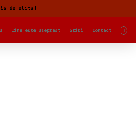
gie de elita!
u
Cine este Useprest
Stiri
Contact