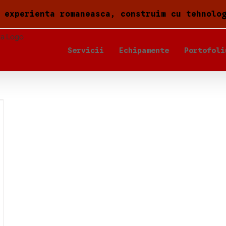
 experienta romaneasca, construim cu tehnolo
Servicii
Echipamente
Portofoli