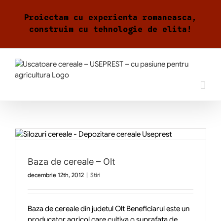
Skip
to
Proiectam cu experienta romaneasca,
content
construim cu tehnologie de elita!
Baza de cereale – Olt
decembrie 12th, 2012
|
Stiri
Baza de cereale din judetul Olt Beneficiarul este un
producator agricol care cultiva o suprafata de