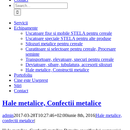
Search
for:
Servicii
Echipamente
Uscatoare fixe si mobile STELA pentru cereale
Uscatoare speciale STELA pentru alte produse
Silozuri metalice pentru cereale
Curatitoare si selectoare pentru cereale, Procesare
seminte
Transportoare, elevatoare, snecuri pentru cereale
Deviatoare, sibare, tubulatura, accesorii silozuri
Hale metalice, Constructii metalice
Portofoliu
Cine este Useprest
Stiri
Contact
Hale metalice, Confectii metalice
admin
2017-03-28T10:27:46+02:00
iunie 8th, 2016
|
Hale metalice,
confectii metalice
|