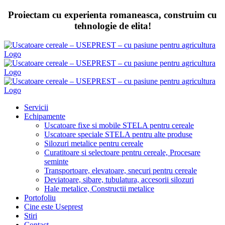
Skip
Proiectam cu experienta romaneasca, construim cu
to
tehnologie de elita!
content
Servicii
Echipamente
Uscatoare fixe si mobile STELA pentru cereale
Uscatoare speciale STELA pentru alte produse
Silozuri metalice pentru cereale
Curatitoare si selectoare pentru cereale, Procesare
seminte
Transportoare, elevatoare, snecuri pentru cereale
Deviatoare, sibare, tubulatura, accesorii silozuri
Hale metalice, Constructii metalice
Portofoliu
Cine este Useprest
Stiri
Contact