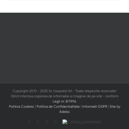
Copyright 2010 - 2025 Sc Useprest Srl - Toate drepturile rezervate!
Strict interzisa copierea de informatie si imagine de pe site - conform
Legii nr. 8/1996
Politica Cookies
|
Politica de Confidentialitate
|
Informatii GDPR
|
Site by
Adebo
Facebook
Pinterest
YouTube
Email
Catalog
prezentare