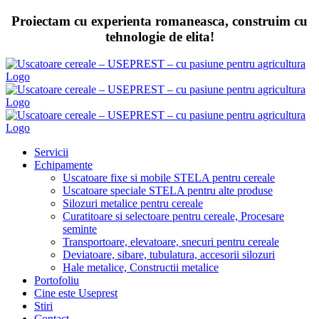
Skip
Proiectam cu experienta romaneasca, construim cu
to
tehnologie de elita!
content
Servicii
Echipamente
Uscatoare fixe si mobile STELA pentru cereale
Uscatoare speciale STELA pentru alte produse
Silozuri metalice pentru cereale
Curatitoare si selectoare pentru cereale, Procesare
seminte
Transportoare, elevatoare, snecuri pentru cereale
Deviatoare, sibare, tubulatura, accesorii silozuri
Hale metalice, Constructii metalice
Portofoliu
Cine este Useprest
Stiri
Contact