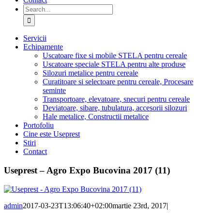
Search
for:
Servicii
Echipamente
Uscatoare fixe si mobile STELA pentru cereale
Uscatoare speciale STELA pentru alte produse
Silozuri metalice pentru cereale
Curatitoare si selectoare pentru cereale, Procesare
seminte
Transportoare, elevatoare, snecuri pentru cereale
Deviatoare, sibare, tubulatura, accesorii silozuri
Hale metalice, Constructii metalice
Portofoliu
Cine este Useprest
Stiri
Contact
Useprest – Agro Expo Bucovina 2017 (11)
admin
2017-03-23T13:06:40+02:00
martie 23rd, 2017
|