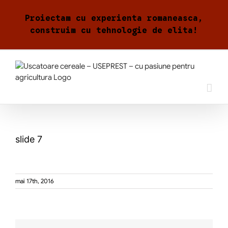
Skip
to
Proiectam cu experienta romaneasca,
content
construim cu tehnologie de elita!
slide 7
mai 17th, 2016