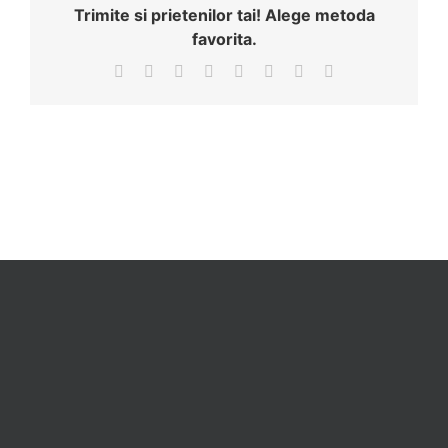
Trimite si prietenilor tai! Alege metoda
favorita.
Facebook
X
Reddit
LinkedIn
Tumblr
Pinterest
Vk
Email