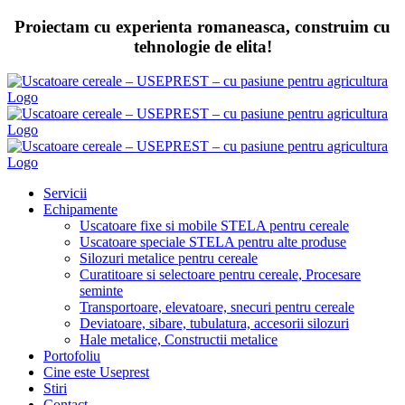
Skip
Proiectam cu experienta romaneasca, construim cu
to
tehnologie de elita!
content
Servicii
Echipamente
Uscatoare fixe si mobile STELA pentru cereale
Uscatoare speciale STELA pentru alte produse
Silozuri metalice pentru cereale
Curatitoare si selectoare pentru cereale, Procesare
seminte
Transportoare, elevatoare, snecuri pentru cereale
Deviatoare, sibare, tubulatura, accesorii silozuri
Hale metalice, Constructii metalice
Portofoliu
Cine este Useprest
Stiri
Contact