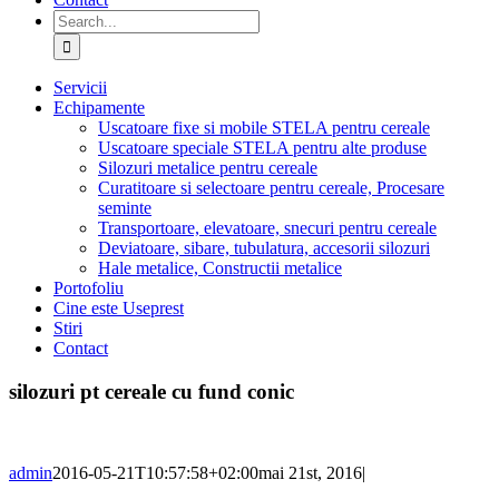
Search
for:
Servicii
Echipamente
Uscatoare fixe si mobile STELA pentru cereale
Uscatoare speciale STELA pentru alte produse
Silozuri metalice pentru cereale
Curatitoare si selectoare pentru cereale, Procesare
seminte
Transportoare, elevatoare, snecuri pentru cereale
Deviatoare, sibare, tubulatura, accesorii silozuri
Hale metalice, Constructii metalice
Portofoliu
Cine este Useprest
Stiri
Contact
silozuri pt cereale cu fund conic
admin
2016-05-21T10:57:58+02:00
mai 21st, 2016
|