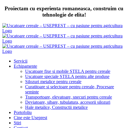
Skip
Proiectam cu experienta romaneasca, construim cu
to
tehnologie de elita!
content
Servicii
Echipamente
Uscatoare fixe si mobile STELA pentru cereale
Uscatoare speciale STELA pentru alte produse
Silozuri metalice pentru cereale
Curatitoare si selectoare pentru cereale, Procesare
seminte
Transportoare, elevatoare, snecuri pentru cereale
Deviatoare, sibare, tubulatura, accesorii silozuri
Hale metalice, Constructii metalice
Portofoliu
Cine este Useprest
Stiri
Contact