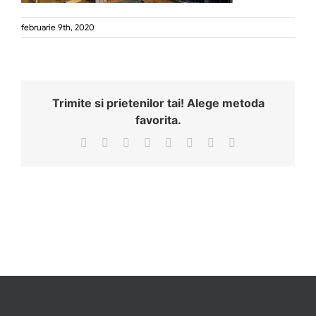
februarie 9th, 2020
Trimite si prietenilor tai! Alege metoda
favorita.
Facebook
X
Reddit
LinkedIn
Tumblr
Pinterest
Vk
Email