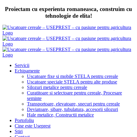
Skip
Proiectam cu experienta romaneasca, construim cu
to
tehnologie de elita!
content
Servicii
Echipamente
Uscatoare fixe si mobile STELA pentru cereale
Uscatoare speciale STELA pentru alte produse
Silozuri metalice pentru cereale
Curatitoare si selectoare pentru cereale, Procesare
seminte
Transportoare, elevatoare, snecuri pentru cereale
Deviatoare, sibare, tubulatura, accesorii silozuri
Hale metalice, Constructii metalice
Portofoliu
Cine este Useprest
Stiri
Contact