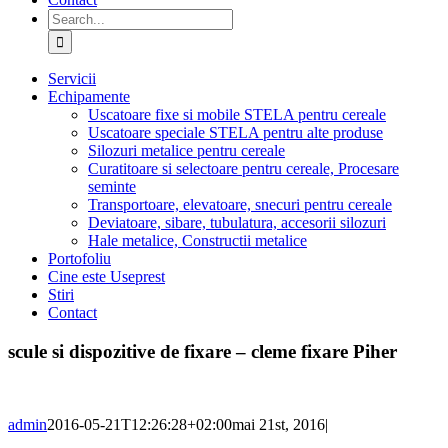
Search
for:
Servicii
Echipamente
Uscatoare fixe si mobile STELA pentru cereale
Uscatoare speciale STELA pentru alte produse
Silozuri metalice pentru cereale
Curatitoare si selectoare pentru cereale, Procesare
seminte
Transportoare, elevatoare, snecuri pentru cereale
Deviatoare, sibare, tubulatura, accesorii silozuri
Hale metalice, Constructii metalice
Portofoliu
Cine este Useprest
Stiri
Contact
scule si dispozitive de fixare – cleme fixare Piher
admin
2016-05-21T12:26:28+02:00
mai 21st, 2016
|