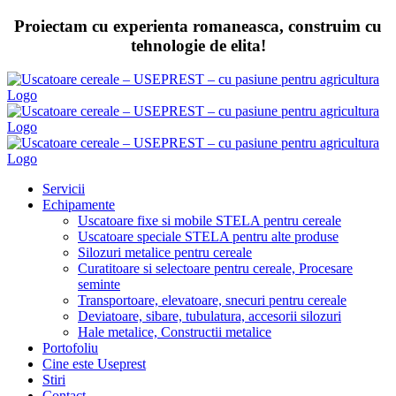
Skip
Proiectam cu experienta romaneasca, construim cu
to
tehnologie de elita!
content
Servicii
Echipamente
Uscatoare fixe si mobile STELA pentru cereale
Uscatoare speciale STELA pentru alte produse
Silozuri metalice pentru cereale
Curatitoare si selectoare pentru cereale, Procesare
seminte
Transportoare, elevatoare, snecuri pentru cereale
Deviatoare, sibare, tubulatura, accesorii silozuri
Hale metalice, Constructii metalice
Portofoliu
Cine este Useprest
Stiri
Contact