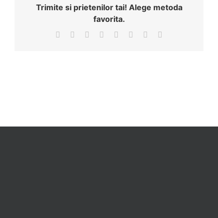
Trimite si prietenilor tai! Alege metoda
favorita.
Facebook
X
Reddit
LinkedIn
Tumblr
Pinterest
Vk
Email