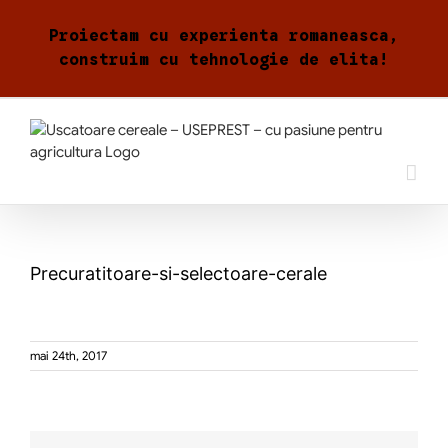
Skip
to
Proiectam cu experienta romaneasca,
content
construim cu tehnologie de elita!
Precuratitoare-si-selectoare-cerale
mai 24th, 2017