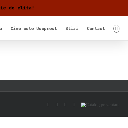
gie de elita!
u
Cine este Useprest
Stiri
Contact
Facebook
Pinterest
YouTube
Email
Catalog
prezentare