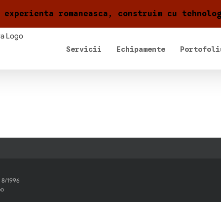
 experienta romaneasca, construim cu tehnolo
Servicii
Echipamente
Portofoli
. 8/1996
bo