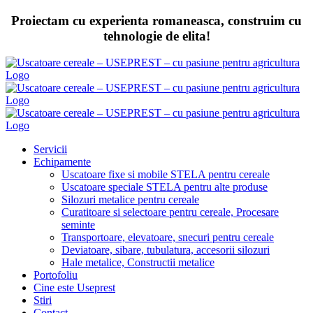
Skip
Proiectam cu experienta romaneasca, construim cu
to
tehnologie de elita!
content
Servicii
Echipamente
Uscatoare fixe si mobile STELA pentru cereale
Uscatoare speciale STELA pentru alte produse
Silozuri metalice pentru cereale
Curatitoare si selectoare pentru cereale, Procesare
seminte
Transportoare, elevatoare, snecuri pentru cereale
Deviatoare, sibare, tubulatura, accesorii silozuri
Hale metalice, Constructii metalice
Portofoliu
Cine este Useprest
Stiri
Contact