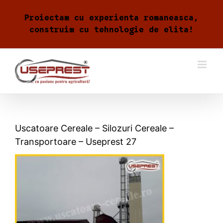
Skip
to
Proiectam cu experienta romaneasca,
content
construim cu tehnologie de elita!
Uscatoare Cereale – Silozuri Cereale –
Transportoare – Useprest 27