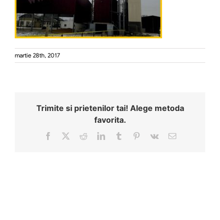
martie 28th, 2017
Trimite si prietenilor tai! Alege metoda
favorita.
Facebook
X
Reddit
LinkedIn
Tumblr
Pinterest
Vk
Email