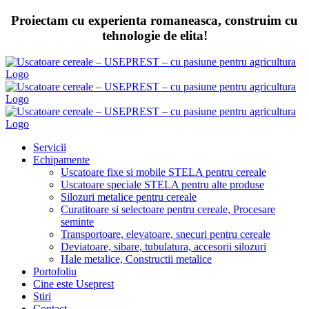
Skip
Proiectam cu experienta romaneasca, construim cu
to
tehnologie de elita!
content
Servicii
Echipamente
Uscatoare fixe si mobile STELA pentru cereale
Uscatoare speciale STELA pentru alte produse
Silozuri metalice pentru cereale
Curatitoare si selectoare pentru cereale, Procesare
seminte
Transportoare, elevatoare, snecuri pentru cereale
Deviatoare, sibare, tubulatura, accesorii silozuri
Hale metalice, Constructii metalice
Portofoliu
Cine este Useprest
Stiri
Contact