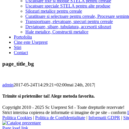
Uscatoare fixe si mobile STELA pentru cereale
Uscatoare speciale STELA pentru alte produse
Silozuri metalice pentru cereale
Curatitoare si selectoare pentru cereale, Procesare semint
Transportoare, elevatoare, snecuri pentru cereale
Deviatoare, sibare, tubulatura, accesorii silozuri
Hale metalice, Constructii metalice
Portofoliu
Cine este Useprest
Stiri
Contact
page_title_bg
admin
2017-05-24T14:29:21+02:00
mai 24th, 2017
|
Trimite si prietenilor tai! Alege metoda favorita.
Facebook
X
Reddit
LinkedIn
Tumblr
Pinterest
Vk
Email
Copyright 2010 - 2025 Sc Useprest Srl - Toate drepturile rezervate!
Strict interzisa copierea de informatie si imagine de pe site - conform
Politica Cookies
|
Politica de Confidentialitate
|
Informatii GDPR
|
Si
Facebook
Pinterest
YouTube
Email
Catalog
prezentare
Page load link