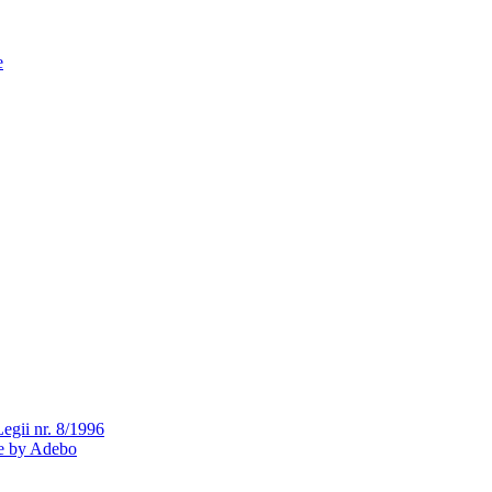
e
Legii nr. 8/1996
te by Adebo