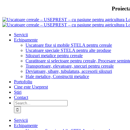
Skip
Proiect
to
content
Servicii
Echipamente
Uscatoare fixe si mobile STELA pentru cereale
Uscatoare speciale STELA pentru alte produse
Silozuri metalice pentru cereale
Curatitoare si selectoare pentru cereale, Procesare semint
Transportoare, elevatoare, snecuri pentru cereale
Deviatoare, sibare, tubulatura, accesorii silozuri
Hale metalice, Constructii metalice
Portofoliu
Cine este Useprest
Stiri
Contact
Search
for:
Servicii
Echipamente