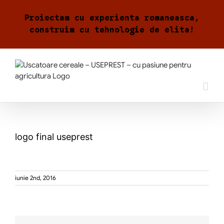
Skip
to
Proiectam cu experienta romaneasca,
content
construim cu tehnologie de elita!
logo final useprest
iunie 2nd, 2016