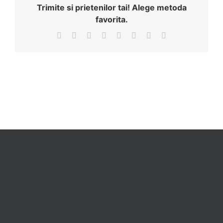
Trimite si prietenilor tai! Alege metoda
favorita.
Facebook
X
Reddit
LinkedIn
Tumblr
Pinterest
Vk
Email