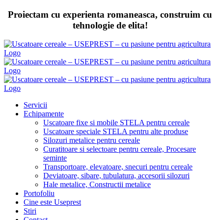
Skip
Proiectam cu experienta romaneasca, construim cu
to
tehnologie de elita!
content
Servicii
Echipamente
Uscatoare fixe si mobile STELA pentru cereale
Uscatoare speciale STELA pentru alte produse
Silozuri metalice pentru cereale
Curatitoare si selectoare pentru cereale, Procesare
seminte
Transportoare, elevatoare, snecuri pentru cereale
Deviatoare, sibare, tubulatura, accesorii silozuri
Hale metalice, Constructii metalice
Portofoliu
Cine este Useprest
Stiri
Contact