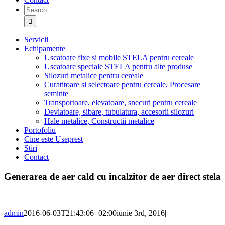
Search
for:
Servicii
Echipamente
Uscatoare fixe si mobile STELA pentru cereale
Uscatoare speciale STELA pentru alte produse
Silozuri metalice pentru cereale
Curatitoare si selectoare pentru cereale, Procesare
seminte
Transportoare, elevatoare, snecuri pentru cereale
Deviatoare, sibare, tubulatura, accesorii silozuri
Hale metalice, Constructii metalice
Portofoliu
Cine este Useprest
Stiri
Contact
Generarea de aer cald cu incalzitor de aer direct stela
admin
2016-06-03T21:43:06+02:00
iunie 3rd, 2016
|