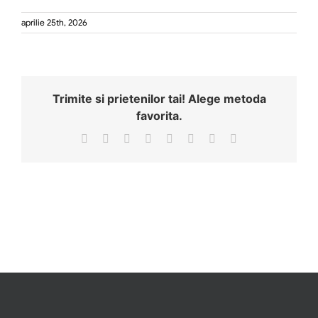
aprilie 25th, 2026
Trimite si prietenilor tai! Alege metoda
favorita.
Facebook
X
Reddit
LinkedIn
Tumblr
Pinterest
Vk
Email