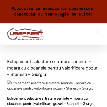
Skip
to
Proiectam cu experienta romaneasca,
content
construim cu tehnologie de elita!
Echipament selectare si tratare seminte –
moara cu ciocanele pentru valorificare gozuri
– Stanesti – Giurgiu
Echipament selectare si tratare seminte – moara cu
ciocanele pentru valorificare gozuri – Stanesti – Giurgiu