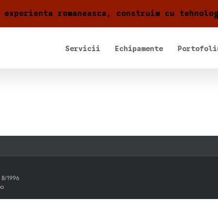
 experienta romaneasca, construim cu tehnolo
Servicii
Echipamente
Portofoli
. 8/1996
bo