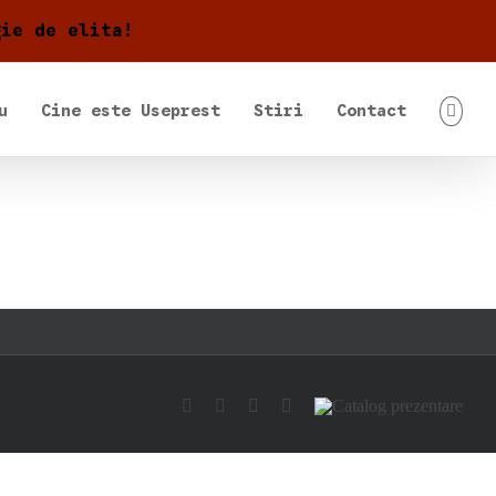
gie de elita!
u
Cine este Useprest
Stiri
Contact
Facebook
Pinterest
YouTube
Email
Catalog
prezentare