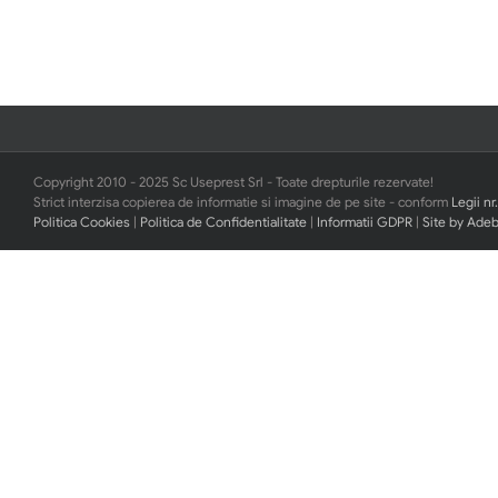
Copyright 2010 - 2025 Sc Useprest Srl - Toate drepturile rezervate!
Strict interzisa copierea de informatie si imagine de pe site - conform
Legii nr
Politica Cookies
|
Politica de Confidentialitate
|
Informatii GDPR
|
Site by Ade