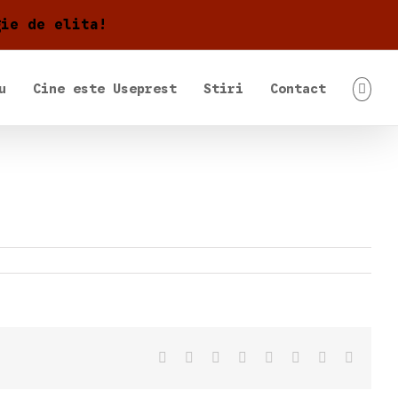
gie de elita!
u
Cine este Useprest
Stiri
Contact
Facebook
X
Reddit
LinkedIn
Tumblr
Pinterest
Vk
Email