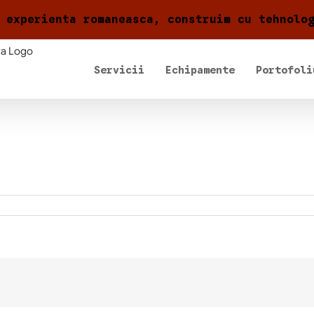
 experienta romaneasca, construim cu tehnolo
Servicii
Echipamente
Portofoli