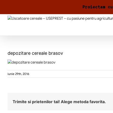
Skip
Proiectam cu
to
content
depozitare cereale brasov
iunie 29th, 2016
Trimite si prietenilor tai! Alege metoda favorita.