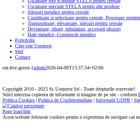
Uscatoare fixe si mobile STELA pentru cereale
Uscatoare speciale STELA pentru alte produse
Silozuri metalice pentru cereale
Curatitoare si selectoare pentru cereale, Procesare semint
Transportoare, elevatoare, snecuri pentru cereale
Deviatoare, sibare, tubulatura, accesorii silozuri
Hale metalice, Constructii metalice
Portofoliu
Cine este Useprest
Stiri
Contact
eat-live-green-1
admin
2026-04-09T15:37:34+02:00
Copyright 2010 - 2025 Sc Useprest Srl - Toate drepturile rezervate!
Strict interzisa copierea de informatie si imagine de pe site - conform
Politica Cookies
|
Politica de Confidentialitate
|
Informatii GDPR
|
Si
Facebook
Pinterest
YouTube
Email
Catalog
prezentare
Page load link
Acest website foloseste cookies pentru o experienta de navigare cat m
Go
to
Top