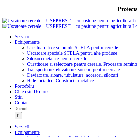
Skip
Proiect
to
content
Servicii
Echipamente
Uscatoare fixe si mobile STELA pentru cereale
Uscatoare speciale STELA pentru alte produse
Silozuri metalice pentru cereale
Curatitoare si selectoare pentru cereale, Procesare semint
Transportoare, elevatoare, snecuri pentru cereale
Deviatoare, sibare, tubulatura, accesorii silozuri
Hale metalice, Constructii metalice
Portofoliu
Cine este Useprest
Stiri
Contact
Search
for:
Servicii
Echipamente