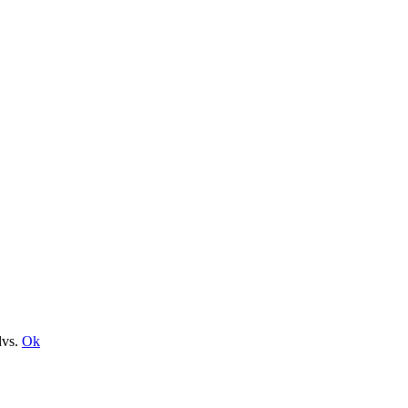
dvs.
Ok